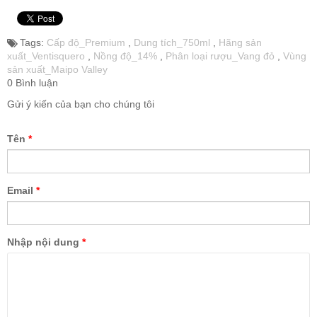
Tags:
Cấp độ_Premium
,
Dung tích_750ml
,
Hãng sản
xuất_Ventisquero
,
Nồng độ_14%
,
Phân loại rượu_Vang đỏ
,
Vùng
sản xuất_Maipo Valley
0 Bình luận
Gửi ý kiến của bạn cho chúng tôi
Tên
*
Email
*
Nhập nội dung
*