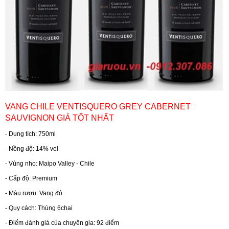
RƯỢU WHISKY
RƯỢU XO BRANDY
RƯỢU VODKA
VANG CHILE VENTISQUERO GREY CABERNET
RƯỢU COGNAC
SAUVIGNON GIÁ TỐT NHẤT
- Dung tích: 750ml
RƯỢU VANG ĐÀ LẠT
- Nồng độ: 14% vol
- Vùng nho: Maipo Valley - Chile
BIA NGOẠI
- Cấp độ: Premium
- Màu rượu: Vang đỏ
TRỐNG RƯỢU
- Quy cách: Thùng 6chai
- Điểm đánh giá của chuyên gia: 92 điểm
Vang Newzeland giá rẻ nhất