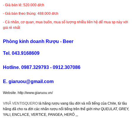
- Giá bán lẻ: 520.000 đ/ch
- Giá bán theo thùng: 488.000 đ/ch
Rượu Vang Argentina
- Cá nhân, cơ quan, mua buôn, mua số lượng nhiều liên hệ để mua sp này với
giá rẻ nhất
VANG CANADA ICEWINE
Phòng kinh doanh Rượu - Beer
RƯỢU VANG NAM PHI
Tel. 043.9168609
Rượu Vang BỒ ĐÀO NHA
Hotline. 0987.329793 - 0912.307086
E. giaruou@gmail.com
RƯỢU VANG ROMANIA GIÁ CỰC RẺ
Website. http://www.giaruou.vn/
RƯỢU VANG ĐỨC
VINÃ VENTISQUERO
là hãng rượu vang lâu đời và nổi tiếng của Chile, từ lâu
hãng đã cho ra đời các nhãn rượu nổi tiếng trên thế giới như QUEULAT, GREY,
YALI, ENCLACE, VERTICE, PANGEA, HERÓ ,,,