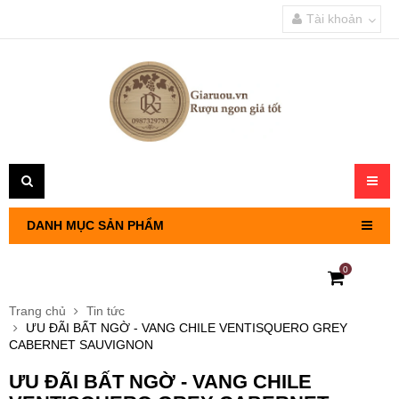
Tài khoản
Toggl
navig
DANH MỤC SẢN PHẨM
0
RƯỢU VANG PHÁP
Trang chủ
Tin tức
ƯU ĐÃI BẤT NGỜ - VANG CHILE VENTISQUERO GREY
RƯỢU VANG CHILE
CABERNET SAUVIGNON
ƯU ĐÃI BẤT NGỜ - VANG CHILE
RƯỢU VANG Ý