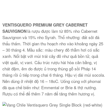
VENTISQUERO PREMIUM GREY CABERNET
là rượu được làm từ 85% nho Cabernet
SAUVIGNON
Sauvignon và 15% nho Syrah. Thổ nhưỡng: đất sỏi đá
thẩu thấm. Thời gian thu hoạch nho vào khoảng ngày 25
– 30 tháng 4. Mầu sắc: màu chery đỏ thẫm hơi có sắc
xanh. Nổi bật với mùi trái cây đỏ như quả bồn tử, quả
việt quất, vị vani. Cấu trúc rượu hài hòa cân bằng, vị
chát đậm, êm do được ủ trong thùng gỗ sồi Pháp 14
tháng rồi ủ tiếp trong chai 6 tháng. Hậu vị dài mùi socola.
Nên dùng ở nhiệt độ 16 – 18oC. Uống cùng với phomai
đã qua chế biến như: Emmental or Brie & thịt nướng.
Rượu có thể để thêm 7 năm để tăng thêm hương vị.