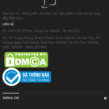
Giaruou.vn - Mang đến cho bạn các sản phẩm chất lượng hàng
đầu Việt Nam.
LIÊN HỆ
A1. Cat Linh STreet, Dong Da District , Ha Noi City
A2. Vu Trong Phung Street,Thanh Xuan District, Ha Noi City. A3:
Hoang Quoc Viet Street, Cau Giay District, Ha Noi City. Hotline:
0987.329793 - 0912.307086
.
THÔNG TIN