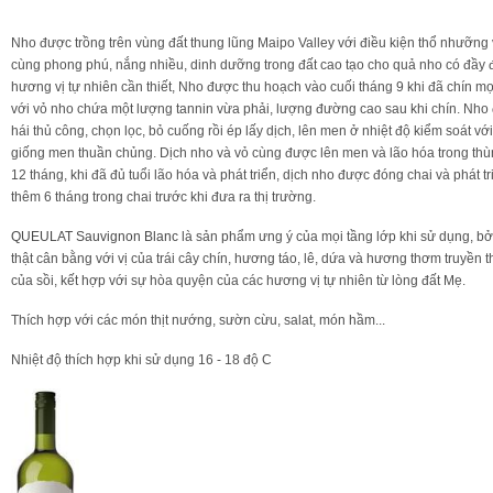
Nho được trồng trên vùng đất thung lũng Maipo Valley với điều kiện thổ nhưỡng
cùng phong phú, nắng nhiều, dinh dưỡng trong đất cao tạo cho quả nho có đầy 
hương vị tự nhiên cần thiết, Nho được thu hoạch vào cuối tháng 9 khi đã chín m
với vỏ nho chứa một lượng tannin vừa phải, lượng đường cao sau khi chín. Nho
hái thủ công, chọn lọc, bỏ cuống rồi ép lấy dịch, lên men ở nhiệt độ kiểm soát vớ
giống men thuần chủng. Dịch nho và vỏ cùng được lên men và lão hóa trong thù
12 tháng, khi đã đủ tuổi lão hóa và phát triển, dịch nho được đóng chai và phát tr
thêm 6 tháng trong chai trước khi đưa ra thị trường.
QUEULAT Sauvignon Blanc
là sản phẩm ưng ý của mọi tầng lớp khi sử dụng, bở
thật cân bằng với vị của trái cây chín, hương táo, lê, dứa và hương thơm truyền 
của sồi, kết hợp với sự hòa quyện của các hương vị tự nhiên từ lòng đất Mẹ.
Thích hợp với các món thịt nướng, sườn cừu, salat, món hầm...
Nhiệt độ thích hợp khi sử dụng 16 - 18 độ C