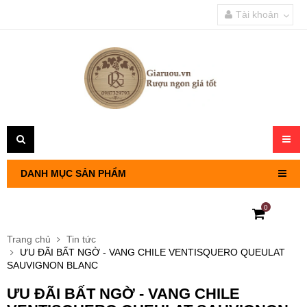
Tài khoản
Toggl
navig
DANH MỤC SẢN PHẨM
0
RƯỢU VANG PHÁP
Trang chủ
Tin tức
ƯU ĐÃI BẤT NGỜ - VANG CHILE VENTISQUERO QUEULAT
RƯỢU VANG CHILE
SAUVIGNON BLANC
ƯU ĐÃI BẤT NGỜ - VANG CHILE
RƯỢU VANG Ý