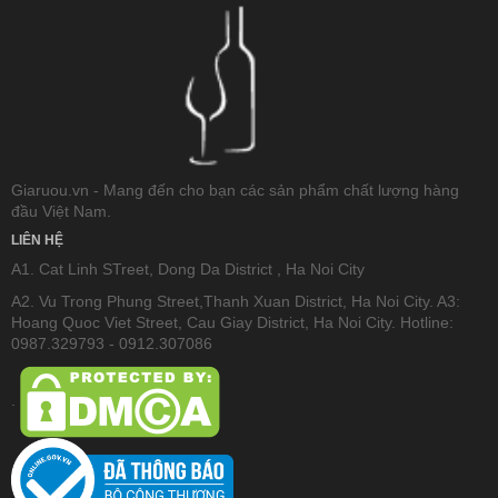
Giaruou.vn - Mang đến cho bạn các sản phẩm chất lượng hàng
đầu Việt Nam.
LIÊN HỆ
A1. Cat Linh STreet, Dong Da District , Ha Noi City
A2. Vu Trong Phung Street,Thanh Xuan District, Ha Noi City. A3:
Hoang Quoc Viet Street, Cau Giay District, Ha Noi City. Hotline:
0987.329793 - 0912.307086
.