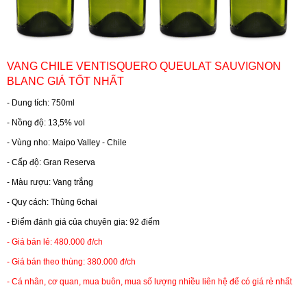
RƯỢU WHISKY
VANG CHILE VENTISQUERO QUEULAT SAUVIGNON
RƯỢU XO BRANDY
BLANC GIÁ TỐT NHẤT
- Dung tích: 750ml
RƯỢU VODKA
- Nồng độ: 13,5% vol
- Vùng nho: Maipo Valley - Chile
RƯỢU COGNAC
- Cấp độ: Gran Reserva
- Màu rượu: Vang trắng
RƯỢU VANG ĐÀ LẠT
- Quy cách: Thùng 6chai
- Điểm đánh giá của chuyên gia: 92 điểm
BIA NGOẠI
- Giá bán lẻ: 480.000 đ/ch
- Giá bán theo thùng: 380.000 đ/ch
TRỐNG RƯỢU
- Cá nhân, cơ quan, mua buôn, mua số lượng nhiều liên hệ để có giá rẻ nhất
Vang Newzeland giá rẻ nhất