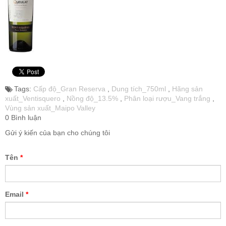
Tags:
Cấp độ_Gran Reserva
,
Dung tích_750ml
,
Hãng sản
xuất_Ventisquero
,
Nồng độ_13.5%
,
Phân loại rượu_Vang trắng
,
Vùng sản xuất_Maipo Valley
0 Bình luận
Gửi ý kiến của bạn cho chúng tôi
Tên
*
Email
*