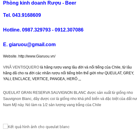
Phòng kinh doanh Rượu - Beer
Tel. 043.9168609
Rượu Vang Argentina
Hotline. 0987.329793 - 0912.307086
VANG CANADA ICEWINE
E. giaruou@gmail.com
RƯỢU VANG NAM PHI
Website. http://www.Giaruou.vn/
VINÃ VENTISQUERO
là hãng rượu vang lâu đời và nổi tiếng của Chile, từ lâu
Rượu Vang BỒ ĐÀO NHA
hãng đã cho ra đời các nhãn rượu nổi tiếng trên thế giới như QUEULAT, GREY,
YALI, ENCLACE, VERTICE, PANGEA, HERÓ ,,,
RƯỢU VANG ROMANIA GIÁ CỰC RẺ
QUEULAT GRAN RESERVA SAUVIGNON BLANC
được sản xuất từ giống nho
Sauvignon Blanc, đây được coi là giống nho khá phổ biến và đặc biệt của đất n
RƯỢU VANG ĐỨC
Nam Mỹ này. Nó làm ra 1/2 sản lượng vang trắng của Chile