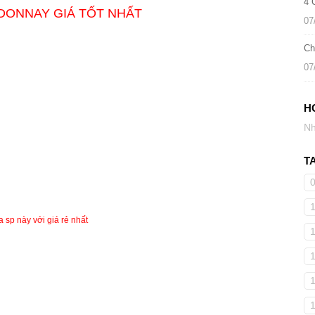
4 
DONNAY GIÁ TỐT NHẤT
07
Ch
07
H
Nh
T
 sp này với giá rẻ nhất