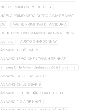
ANGELO PRIMO NERO DI TROIA
ANGELO PRIMO NERO DI TROIA GIÁ RẺ NHẤT
AOC
ARCHE PRIMITIVO DI MANDURIA
ARCHE PRIMITIVO DI MANDURIA GIÁ RẺ NHẤT
Argentina
AUSTO CHARDONNAY
BÁN VANG 17 ĐỘ GIÁ RẺ
BÁN VANG 18 ĐỘ CHÉN THÁNH RẺ NHẤT
án vang Chile Aliwen Undurraga đỏ trắng rẻ nhất
BÁN VANG CHILE GIÁ CỰC RẺ
BÁN VANG CHILE SIBARIS
BÁN VANG F CHÍNH HÃNG GIÁ CỰC TỐT
BÁN VANG F GIÁ RẺ NHẤT