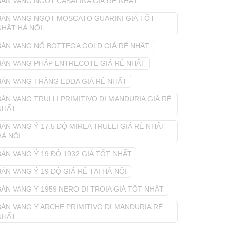
BÁN VANG NGỌT CASALINA GIÁ RẺ NHẤT
BÁN VANG NGỌT MOSCATO GUARINI GIÁ TỐT
NHẤT HÀ NỘI
BÁN VANG NỔ BOTTEGA GOLD GIÁ RẺ NHẤT
BÁN VANG PHÁP ENTRECOTE GIÁ RẺ NHẤT
BÁN VANG TRẮNG EDDA GIÁ RẺ NHẤT
BÁN VANG TRULLI PRIMITIVO DI MANDURIA GIÁ RẺ
NHẤT
BÁN VANG Ý 17.5 ĐỘ MIREA TRULLI GIÁ RẺ NHẤT
HÀ NỘI
BÁN VANG Ý 19 ĐỘ 1932 GIÁ TỐT NHẤT
BÁN VANG Ý 19 ĐỘ GIÁ RẺ TẠI HÀ NỘI
BÁN VANG Ý 1959 NERO DI TROIA GIÁ TỐT NHẤT
BÁN VANG Ý ARCHE PRIMITIVO DI MANDURIA RẺ
NHẤT