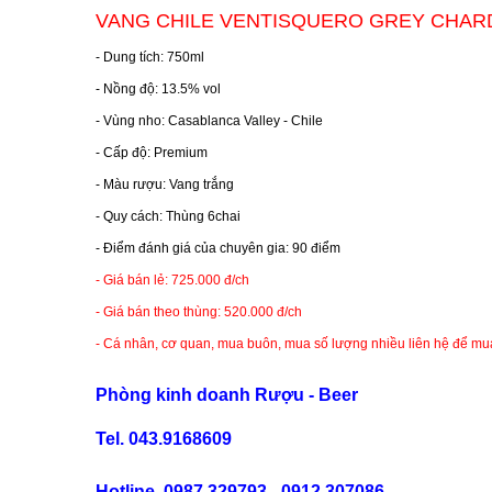
RƯỢU XO BRANDY
VANG CHILE VENTISQUERO GREY CHAR
- Dung tích: 750ml
RƯỢU VODKA
- Nồng độ: 13.5% vol
- Vùng nho: Casablanca Valley - Chile
RƯỢU COGNAC
- Cấp độ: Premium
- Màu rượu: Vang trắng
RƯỢU VANG ĐÀ LẠT
- Quy cách: Thùng 6chai
- Điểm đánh giá của chuyên gia: 90 điểm
BIA NGOẠI
- Giá bán lẻ: 725.000 đ/ch
- Giá bán theo thùng: 520.000 đ/ch
TRỐNG RƯỢU
- Cá nhân, cơ quan, mua buôn, mua số lượng nhiều liên hệ để mua
Vang Newzeland giá rẻ nhất
Phòng kinh doanh Rượu - Beer
Tel. 043.9168609
Rượu Vang Argentina
Hotline. 0987.329793 - 0912.307086