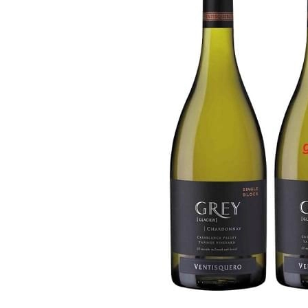
RƯỢU VANG MỸ
RƯỢU VANG NGỌT
RƯỢU VANG BỊCH
RƯỢU VANG ÚC
RƯỢU VANG ÁO
RƯỢU SỮA
RƯỢU CHAMPANGNE
RƯỢU WHISKY