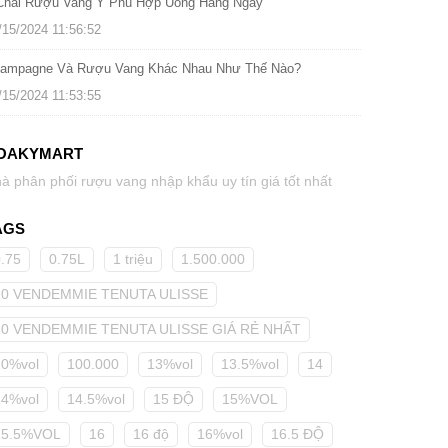
Chai Rượu Vang Ý Phù Hợp Uống Hàng Ngày
/15/2024 11:56:52
ampagne Và Rượu Vang Khác Nhau Như Thế Nào?
/15/2024 11:53:55
OAKYMART
à phân phối rượu vang nhập khẩu uy tín giá tốt nhất
AGS
0.75
0.75L
1 triệu
1.500.000
10 VENDEMMIE TENUTA ULISSE
10 VENDEMMIE TENUTA ULISSE GIÁ RẺ NHẤT
10%vol
100.000
13%vol
13.5%vol
14
14%vol
14.5%vol
15 ĐỘ
15%VOL
15.5%VOL
16
16 độ
16%vol
16.5 ĐỘ