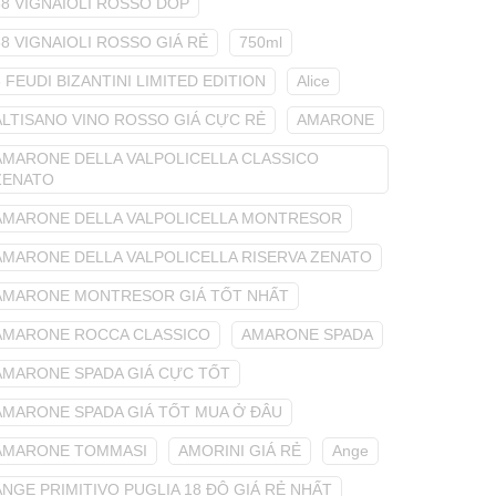
68 VIGNAIOLI ROSSO DOP
68 VIGNAIOLI ROSSO GIÁ RẺ
750ml
8 FEUDI BIZANTINI LIMITED EDITION
Alice
ALTISANO VINO ROSSO GIÁ CỰC RẺ
AMARONE
AMARONE DELLA VALPOLICELLA CLASSICO
ZENATO
AMARONE DELLA VALPOLICELLA MONTRESOR
AMARONE DELLA VALPOLICELLA RISERVA ZENATO
AMARONE MONTRESOR GIÁ TỐT NHẤT
AMARONE ROCCA CLASSICO
AMARONE SPADA
AMARONE SPADA GIÁ CỰC TỐT
AMARONE SPADA GIÁ TỐT MUA Ở ĐÂU
AMARONE TOMMASI
AMORINI GIÁ RẺ
Ange
ANGE PRIMITIVO PUGLIA 18 ĐỘ GIÁ RẺ NHẤT