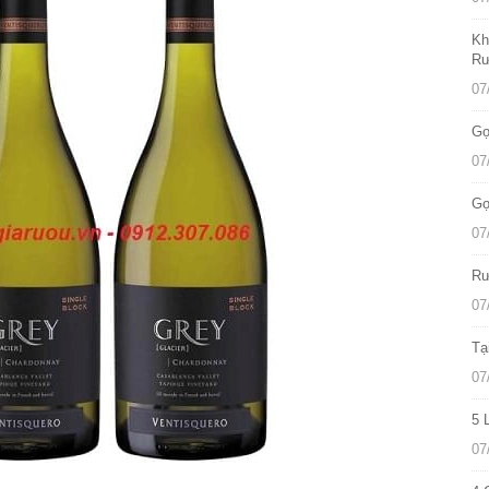
Kh
Rư
07
Gợ
07
Gợ
07
Rư
07
Tạ
07
5 
07