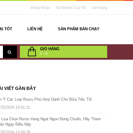
Đăng Nhập
Tài Khoản Của Tôi
Giỏ Hàng
ẠI TỐT
LIÊN HỆ
SẢN PHẨM BÁN CHẠY
GIỎ HÀNG
0
-
0₫
ÀI VIẾT GẦN ĐÂY
i Ý Các Loại Rượu Phù Hợp Dành Cho Bữa Tiệc Tối
/25/2024 14:01:11
 Lựa Chọn Rượu Vang Ngọt Ngon Đúng Chuẩn, Hãy Tham
ảo Ngay Điều Này
/25/2024 13:58:28