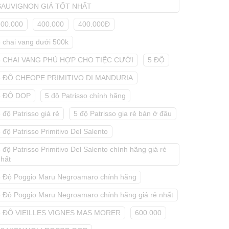
SAUVIGNON GIÁ TỐT NHẤT
300.000
400.000
400.000Đ
5 chai vang dưới 500k
5 CHAI VANG PHÙ HỢP CHO TIỆC CƯỚI
5 ĐỘ
5 ĐỘ CHEOPE PRIMITIVO DI MANDURIA
5 ĐỘ DOP
5 độ Patrisso chính hãng
 độ Patrisso giá rẻ
5 độ Patrisso gia rẻ bán ở đâu
 độ Patrisso Primitivo Del Salento
 độ Patrisso Primitivo Del Salento chính hãng giá rẻ
nhất
5 Độ Poggio Maru Negroamaro chính hãng
5 Độ Poggio Maru Negroamaro chính hãng giá rẻ nhất
5 ĐỘ VIEILLES VIGNES MAS MORER
600.000