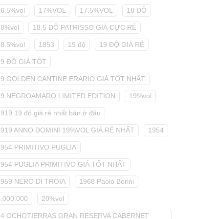
16.5%vol
17%VOL
17.5%VOL
18 ĐỘ
18%vol
18.5 ĐỘ PATRISSO GIÁ CỰC RẺ
18.5%vol
1853
19 độ
19 ĐỘ GIÁ RẺ
19 ĐỘ GIÁ TỐT
19 GOLDEN CANTINE ERARIO GIÁ TỐT NHẤT
19 NEGROAMARO LIMITED EDITION
19%vol
919 19 độ giá rẻ nhất bán ở đâu
1919 ANNO DOMINI 19%VOL GIÁ RẺ NHẤT
1954
1954 PRIMITIVO PUGLIA
1954 PUGLIA PRIMITIVO GIÁ TỐT NHẤT
1959 NERO DI TROIA
1968 Paolo Borini
2.000.000
20%vol
24 OCHOTIERRAS GRAN RESERVA CABERNET