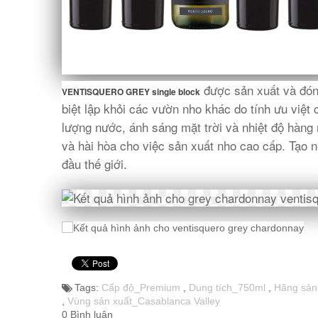
được sản xuất và đón
VENTISQUERO GREY single block
biệt lập khỏi các vườn nho khác do tính ưu việt 
lượng nước, ánh sáng mặt trời và nhiệt độ hàng
và hài hòa cho việc sản xuất nho cao cấp. Tạo 
đầu thế giới.
Tags:
Cấp độ_Premium
,
Dung tích_750ml
,
Hãng sản
,
Vùng sản xuất_Casablanca Valley
0 Bình luận