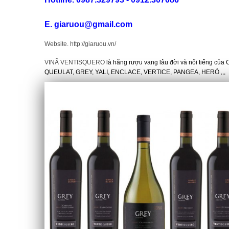
VANG CANADA ICEWINE
E. giaruou@gmail.com
RƯỢU VANG NAM PHI
Website. http://giaruou.vn/
Rượu Vang BỒ ĐÀO NHA
VINÃ VENTISQUERO
là hãng rượu vang lâu đời và nổi tiếng của C
QUEULAT, GREY, YALI, ENCLACE, VERTICE, PANGEA, HERÓ ,,,
RƯỢU VANG ROMANIA GIÁ
CỰC RẺ
RƯỢU VANG ĐỨC