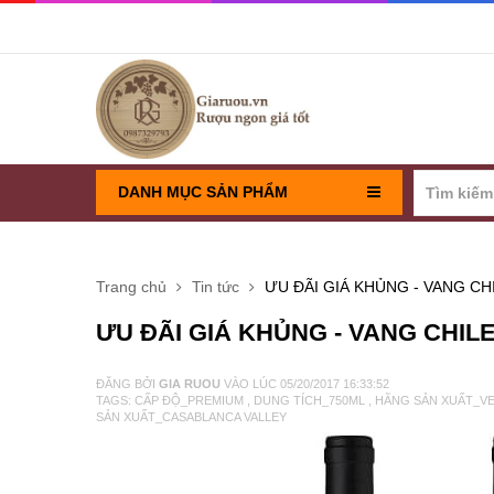
DANH MỤC SẢN PHẨM
RƯỢU VANG PHÁP
Trang chủ
Tin tức
ƯU ĐÃI GIÁ KHỦNG - VANG 
RƯỢU VANG CHILE
ƯU ĐÃI GIÁ KHỦNG - VANG CH
RƯỢU VANG Ý
ĐĂNG BỞI
GIA RUOU
VÀO LÚC
05/20/2017 16:33:52
TAGS:
CẤP ĐỘ_PREMIUM
,
DUNG TÍCH_750ML
,
HÃNG SẢN XUẤT_V
SẢN XUẤT_CASABLANCA VALLEY
VANG TÂY BAN NHA