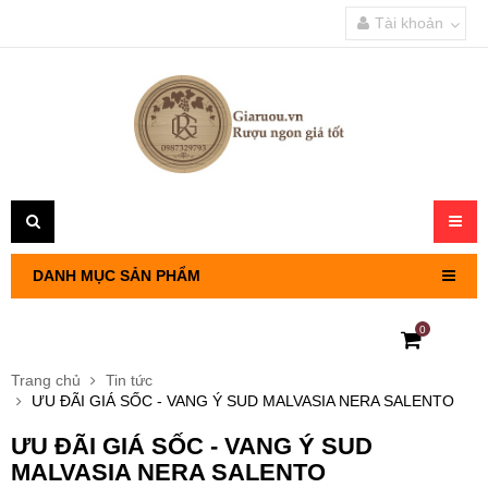
Tài khoản
Toggl
navig
DANH MỤC SẢN PHẨM
0
RƯỢU VANG PHÁP
Trang chủ
Tin tức
ƯU ĐÃI GIÁ SỐC - VANG Ý SUD MALVASIA NERA SALENTO
RƯỢU VANG CHILE
ƯU ĐÃI GIÁ SỐC - VANG Ý SUD
RƯỢU VANG Ý
MALVASIA NERA SALENTO