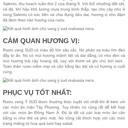
Salento, thu hoạch tuần thứ 2 của tháng 9. Với thổ nhưỡng đất sét,
và đá, khí hậu khô lượng mưa trung bình thấp, tạo cho cây nho ở
vùng Salento có sức bền và chịu đựng dẻo dai, hương vị nho đậm
Rượu Vang Argentina
đà đem theo vào hương của rượu.
VANG CANADA ICEWINE
CẢM QUAN HƯƠNG VỊ:
RƯỢU VANG NAM PHI
Rượu vang SUD
có màu đỏ tím sâu sắc. Nó phản xạ màu tím đen
đầy bí ẩn. Nó có mùi hương mãnh liệt và dai dẳng, có nho đen và
mùi hương trái cây hoang dã, cay với thơm và ghi chú bởi vani .
Rượu Vang BỒ ĐÀO NHA
Toàn thân rượu mềm mại và cân bằng lâu dài và có hương vị cuối
cùng.
RƯỢU VANG ROMANIA GIÁ CỰC RẺ
PHỤC VỤ TỐT NHẤT:
RƯỢU VANG ĐỨC
Rượu vang Ý SUD được thưởng thức tuyệt vời nhất khi đi kèm với
các món ăn mặn Tây Phương. Tuy nhiên nó cũng rất dễ kết hợp
với các món ăn Đông Nam Á. Đó là tất cả các loại món ăn cân
bằng vị như thịt và pho mát. Nó cũng rất thích hợp với các món
tráng miệng từ hoa quả tươi hay salad.