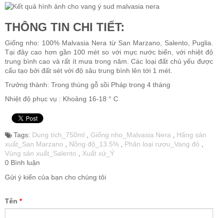
THÔNG TIN CHI TIẾT:
Giống nho:
100% Malvasia Nera
từ San Marzano, Salento, Puglia.
Tại đây cao hơn gần 100 mét so với mực nước biển, với nhiệt độ
trung bình cao và rất ít mưa trong năm. Các loại đất chủ yếu được
cấu tạo bởi đất sét với độ sâu trung bình lên tới 1 mét.
Trưởng thành: Trong thùng gỗ sồi Pháp trong 4 tháng
Nhiệt độ phục vụ : Khoảng 16-18 ° C
Tags:
Dung tích_750ml
,
Giống nho_Malvasia Nera
,
Hãng sản
xuất_San Marzano
,
Nồng độ_13.5%
,
Phân loại rượu_Vang đỏ
,
Vùng sản xuất_Salento
,
Xuất xứ_Ý
0 Bình luận
Gửi ý kiến của bạn cho chúng tôi
Tên
*