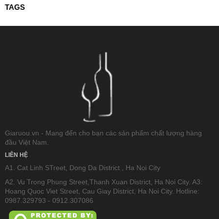
TAGS
Giaruou.vn - Mang đến cho bạn các sản phẩm chất lượng hàng
đầu Việt Nam.
LIÊN HỆ
A1. Cat Linh STreet, Dong Da District , Ha Noi City
A2. Vu Trong Phung Street,Thanh Xuan District, Ha Noi City. A3:
Hoang Quoc Viet Street, Cau Giay District, Ha Noi City. Hotline:
0987.329793 - 0912.307086