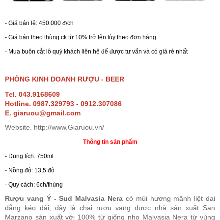
RƯỢU WHISKY
- Giá bán lẻ: 450.000 đ/ch
- Giá bán theo thùng ck từ 10% trở lên tùy theo đơn hàng
RƯỢU XO BRANDY
- Mua buôn cắt lô quý khách liên hệ để được tư vấn và có giá rẻ nhất
RƯỢU VODKA
PHÒNG KINH DOANH RƯỢU - BEER
Tel. 043.9168609
Hotline. 0987.329793 - 0912.307086
RƯỢU COGNAC
E. giaruou@gmail.com
Website. http://www.Giaruou.vn/
RƯỢU VANG ĐÀ LẠT
Thông tin sản phẩm
- Dung tích: 750ml
BIA NGOẠI
- Nồng độ: 13,5 độ
- Quy cách: 6ch/thùng
TRỐNG RƯỢU
Rượu vang Ý - Sud Malvasia Nera
có mùi hương mãnh liệt dai
dẳng kéo dài, đây là chai rượu vang được nhà sản xuất San
Marzano sản xuất với 100% từ giống nho Malvasia Nera từ vùng
Vang Newzeland giá rẻ nhất