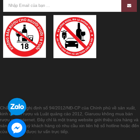
Chấp hành Nghị định số 94/2012/NĐ-CP của Chính phủ về sản xuất,
kinh doanh rượu và Luật quảng cáo 2012, Giaruou không mua bán
rượu qua internet. Đây chỉ là một trang website giới thiệu cửa hàng và
sản phẩm. Quý khách hàng có nhu cầu xin liên hệ số hotline hoặc đến
cửa hàng để được tư vấn trực tiếp.