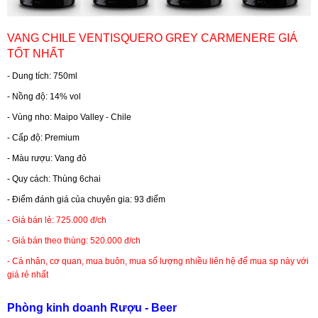
RƯỢU WHISKY
VANG CHILE VENTISQUERO GREY CARMENERE GIÁ
TỐT NHẤT
RƯỢU XO BRANDY
- Dung tích: 750ml
- Nồng độ: 14% vol
RƯỢU VODKA
- Vùng nho: Maipo Valley - Chile
- Cấp độ: Premium
RƯỢU COGNAC
- Màu rượu: Vang đỏ
- Quy cách: Thùng 6chai
RƯỢU VANG ĐÀ LẠT
- Điểm đánh giá của chuyên gia: 93 điểm
- Giá bán lẻ: 725.000 đ/ch
BIA NGOẠI
- Giá bán theo thùng: 520.000 đ/ch
- Cá nhân, cơ quan, mua buôn, mua số lượng nhiều liên hệ để mua sp này với
TRỐNG RƯỢU
giá rẻ nhất
Phòng kinh doanh Rượu - Beer
Vang Newzeland giá rẻ nhất