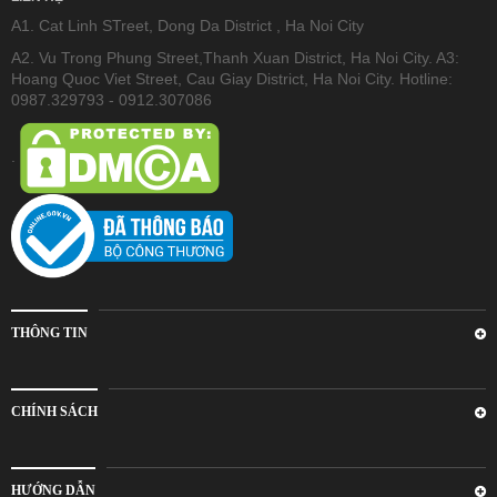
A1. Cat Linh STreet, Dong Da District , Ha Noi City
A2. Vu Trong Phung Street,Thanh Xuan District, Ha Noi City. A3:
Hoang Quoc Viet Street, Cau Giay District, Ha Noi City. Hotline:
0987.329793 - 0912.307086
.
THÔNG TIN
CHÍNH SÁCH
HƯỚNG DẪN