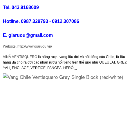
Tel. 043.9168609
Rượu Vang Argentina
Hotline. 0987.329793 - 0912.307086
VANG CANADA ICEWINE
E. giaruou@gmail.com
Website. http://www.giaruou.vn/
RƯỢU VANG NAM PHI
VINÃ VENTISQUERO
là hãng rượu vang lâu đời và nổi tiếng của Chile, từ lâu
hãng đã cho ra đời các nhãn rượu nổi tiếng trên thế giới như QUEULAT, GREY,
Rượu Vang BỒ ĐÀO NHA
YALI, ENCLACE, VERTICE, PANGEA, HERÓ ,,,
RƯỢU VANG ROMANIA GIÁ CỰC RẺ
RƯỢU VANG ĐỨC