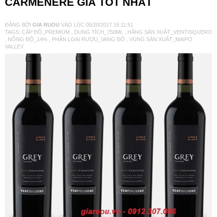
CARMENERE GIÁ TỐT NHẤT
VANG TÂY BAN NHA
ĐĂNG BỞI
GIA RUOU
VÀO LÚC
05/20/2017 16:11:51
TAGS:
CẤP ĐỘ_PREMIUM
,
DUNG TÍCH_750ML
,
HÃNG SẢN XUẤT_VENTISQUERO
,
NỒNG ĐỘ_14%
,
PHÂN LOẠI RƯỢU_VANG ĐỎ
,
VÙNG SẢN XUẤT_MAIPO
RƯỢU VANG MỸ
VALLEY
RƯỢU VANG NGỌT
RƯỢU VANG BỊCH
RƯỢU VANG ÚC
RƯỢU VANG ÁO
RƯỢU SỮA
RƯỢU CHAMPANGNE