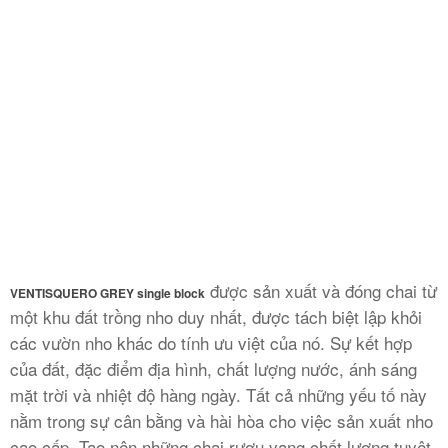
được sản xuất và đóng chai từ
VENTISQUERO GREY single block
một khu đất trồng nho duy nhất, được tách biệt lập khỏi
các vườn nho khác do tính ưu việt của nó. Sự kết hợp
của đất, đặc điểm địa hình, chất lượng nước, ánh sáng
mặt trời và nhiệt độ hàng ngày. Tất cả những yếu tố này
nằm trong sự cân bằng và hài hòa cho việc sản xuất nho
cao cấp. Tạo nên những chai rượu vang chất lượng tuyệt