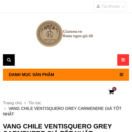
Tài khoản
Toggl
navig
DANH MỤC SẢN PHẨM
0
RƯỢU VANG PHÁP
Trang chủ
Tin tức
VANG CHILE VENTISQUERO GREY CARMENERE GIÁ TỐT
RƯỢU VANG CHILE
NHẤT
VANG CHILE VENTISQUERO GREY
RƯỢU VANG Ý