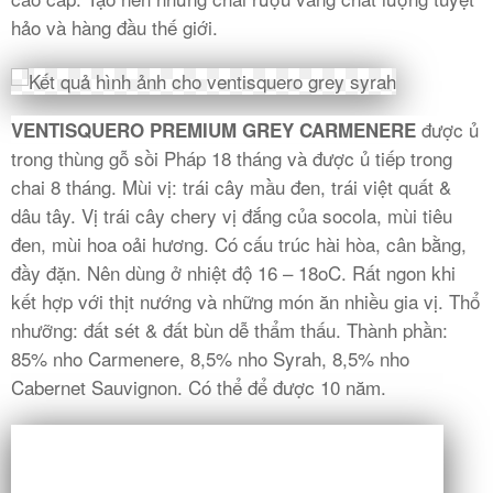
hảo và hàng đầu thế giới.
được ủ
VENTISQUERO PREMIUM GREY CARMENERE
trong thùng gỗ sồi Pháp 18 tháng và được ủ tiếp trong
chai 8 tháng. Mùi vị: trái cây mầu đen, trái việt quất &
dâu tây. Vị trái cây chery vị đắng của socola, mùi tiêu
đen, mùi hoa oải hương. Có cấu trúc hài hòa, cân bằng,
đầy đặn. Nên dùng ở nhiệt độ 16 – 18oC. Rất ngon khi
kết hợp với thịt nướng và những món ăn nhiều gia vị. Thổ
nhưỡng: đất sét & đất bùn dễ thẩm thấu. Thành phần:
85% nho Carmenere, 8,5% nho Syrah, 8,5% nho
Cabernet Sauvignon. Có thể để được 10 năm.